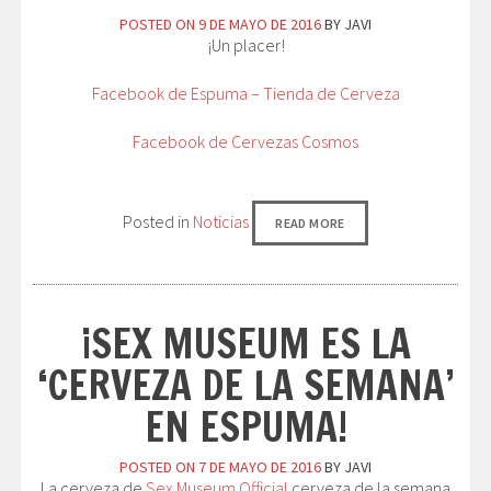
POSTED ON
9 DE MAYO DE 2016
BY
JAVI
¡Un placer!
Facebook de Espuma – Tienda de Cerveza
Facebook de Cervezas Cosmos
Posted in
Noticias
READ MORE
¡SEX MUSEUM ES LA
‘CERVEZA DE LA SEMANA’
EN ESPUMA!
POSTED ON
7 DE MAYO DE 2016
BY
JAVI
La cerveza de
Sex Museum Official
cerveza de la semana