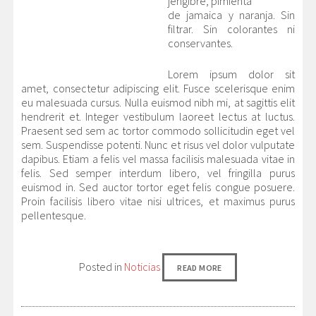
jengibre, pimienta
de jamaica y naranja. Sin
filtrar. Sin colorantes ni
conservantes.
Lorem ipsum dolor sit
amet, consectetur adipiscing elit. Fusce scelerisque enim
eu malesuada cursus. Nulla euismod nibh mi, at sagittis elit
hendrerit et. Integer vestibulum laoreet lectus at luctus.
Praesent sed sem ac tortor commodo sollicitudin eget vel
sem. Suspendisse potenti. Nunc et risus vel dolor vulputate
dapibus. Etiam a felis vel massa facilisis malesuada vitae in
felis. Sed semper interdum libero, vel fringilla purus
euismod in. Sed auctor tortor eget felis congue posuere.
Proin facilisis libero vitae nisi ultrices, et maximus purus
pellentesque.
Posted in
Noticias
READ MORE