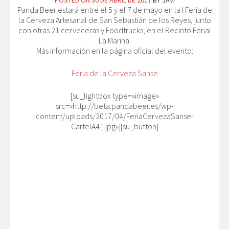
POSTED ON
30 DE ABRIL DE 2017
BY
JAVI
Panda Beer estará entre el 5 y el 7 de mayo en la I Feria de
la Cerveza Artesanal de San Sebastián de los Reyes, junto
con otras 21 cerveceras y Foodtrucks, en el Recinto Ferial
La Marina.
Más información en la página oficial del evento:
Feria de la Cerveza Sanse
[su_lightbox type=»image»
src=»http://beta.pandabeer.es/wp-
content/uploads/2017/04/FeriaCervezaSanse-
CartelA41.jpg»][su_button]